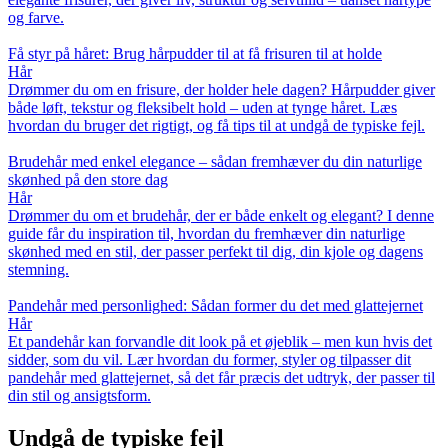
og farve.
Få styr på håret: Brug hårpudder til at få frisuren til at holde
Hår
Drømmer du om en frisure, der holder hele dagen? Hårpudder giver
både løft, tekstur og fleksibelt hold – uden at tynge håret. Læs
hvordan du bruger det rigtigt, og få tips til at undgå de typiske fejl.
Brudehår med enkel elegance – sådan fremhæver du din naturlige
skønhed på den store dag
Hår
Drømmer du om et brudehår, der er både enkelt og elegant? I denne
guide får du inspiration til, hvordan du fremhæver din naturlige
skønhed med en stil, der passer perfekt til dig, din kjole og dagens
stemning.
Pandehår med personlighed: Sådan former du det med glattejernet
Hår
Et pandehår kan forvandle dit look på et øjeblik – men kun hvis det
sidder, som du vil. Lær hvordan du former, styler og tilpasser dit
pandehår med glattejernet, så det får præcis det udtryk, der passer til
din stil og ansigtsform.
Undgå de typiske fejl