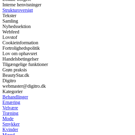
Interne henvisninger
Strukturoversigt
Tekster
Samling
Nyhedssektion
Webfeed
Lovstof
Cookieinformation
Fortrolighedspolitik
Lov om ophavsret
Handelsbetingelser
Tilgængelige funktioner
Grøn praksis
BeautyStar.dk
Digitro
webmaster@digitro.dk
Kategorier
Behandlinger
Ernæring
Velvære
Træning
Mode
Smykker
Kvinder
Mænd