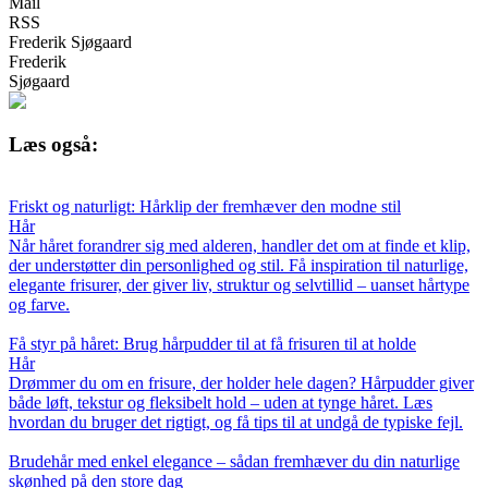
Mail
RSS
Frederik Sjøgaard
Frederik
Sjøgaard
Læs også:
Friskt og naturligt: Hårklip der fremhæver den modne stil
Hår
Når håret forandrer sig med alderen, handler det om at finde et klip,
der understøtter din personlighed og stil. Få inspiration til naturlige,
elegante frisurer, der giver liv, struktur og selvtillid – uanset hårtype
og farve.
Få styr på håret: Brug hårpudder til at få frisuren til at holde
Hår
Drømmer du om en frisure, der holder hele dagen? Hårpudder giver
både løft, tekstur og fleksibelt hold – uden at tynge håret. Læs
hvordan du bruger det rigtigt, og få tips til at undgå de typiske fejl.
Brudehår med enkel elegance – sådan fremhæver du din naturlige
skønhed på den store dag