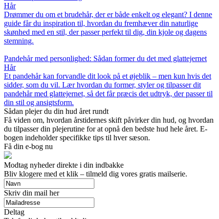
Hår
Drømmer du om et brudehår, der er både enkelt og elegant? I denne
guide får du inspiration til, hvordan du fremhæver din naturlige
skønhed med en stil, der passer perfekt til dig, din kjole og dagens
stemning.
Pandehår med personlighed: Sådan former du det med glattejernet
Hår
Et pandehår kan forvandle dit look på et øjeblik – men kun hvis det
sidder, som du vil. Lær hvordan du former, styler og tilpasser dit
pandehår med glattejernet, så det får præcis det udtryk, der passer til
din stil og ansigtsform.
Sådan plejer du din hud året rundt
Få viden om, hvordan årstidernes skift påvirker din hud, og hvordan
du tilpasser din plejerutine for at opnå den bedste hud hele året. E-
bogen indeholder specifikke tips til hver sæson.
Få din e-bog nu
Modtag nyheder direkte i din indbakke
Bliv klogere med et klik – tilmeld dig vores gratis mailserie.
Skriv din mail her
Deltag