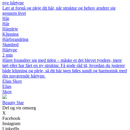
nye hårtype
Lær at forstå og pleje dit hår, når struktur og behov ændrer sig
gennem livet
Hår
Hår
Hårpleje
Klipning
Hårforandring
Skønhed
Hårtype
2 min
Håret forandrer sig med tiden – måske er det blevet tyndere, mere
tørt eller har fået en ny struktur. Få gode råd til, hvordan du justerer
både klipning og pleje, så dit hår igen føles sundt og harmonisk med
din nuværende hårtype.
Elias Skov
Elias
Skov
Beauty Star
Del og vis omsorg
X
Facebook
Instagram
LinkedIn