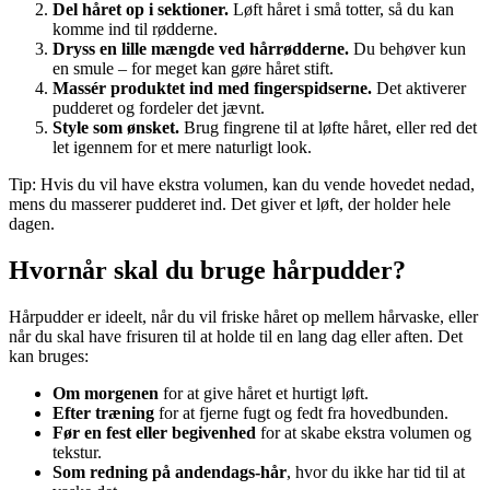
Del håret op i sektioner.
Løft håret i små totter, så du kan
komme ind til rødderne.
Dryss en lille mængde ved hårrødderne.
Du behøver kun
en smule – for meget kan gøre håret stift.
Massér produktet ind med fingerspidserne.
Det aktiverer
pudderet og fordeler det jævnt.
Style som ønsket.
Brug fingrene til at løfte håret, eller red det
let igennem for et mere naturligt look.
Tip: Hvis du vil have ekstra volumen, kan du vende hovedet nedad,
mens du masserer pudderet ind. Det giver et løft, der holder hele
dagen.
Hvornår skal du bruge hårpudder?
Hårpudder er ideelt, når du vil friske håret op mellem hårvaske, eller
når du skal have frisuren til at holde til en lang dag eller aften. Det
kan bruges:
Om morgenen
for at give håret et hurtigt løft.
Efter træning
for at fjerne fugt og fedt fra hovedbunden.
Før en fest eller begivenhed
for at skabe ekstra volumen og
tekstur.
Som redning på andendags-hår
, hvor du ikke har tid til at