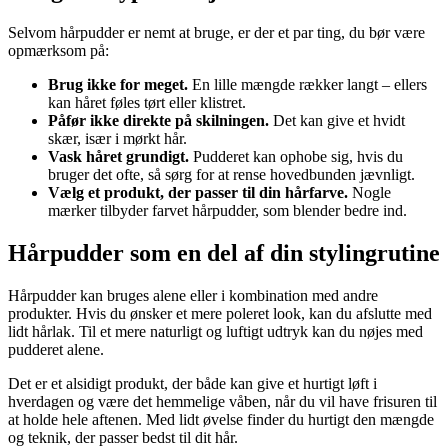
Selvom hårpudder er nemt at bruge, er der et par ting, du bør være
opmærksom på:
Brug ikke for meget.
En lille mængde rækker langt – ellers
kan håret føles tørt eller klistret.
Påfør ikke direkte på skilningen.
Det kan give et hvidt
skær, især i mørkt hår.
Vask håret grundigt.
Pudderet kan ophobe sig, hvis du
bruger det ofte, så sørg for at rense hovedbunden jævnligt.
Vælg et produkt, der passer til din hårfarve.
Nogle
mærker tilbyder farvet hårpudder, som blender bedre ind.
Hårpudder som en del af din stylingrutine
Hårpudder kan bruges alene eller i kombination med andre
produkter. Hvis du ønsker et mere poleret look, kan du afslutte med
lidt hårlak. Til et mere naturligt og luftigt udtryk kan du nøjes med
pudderet alene.
Det er et alsidigt produkt, der både kan give et hurtigt løft i
hverdagen og være det hemmelige våben, når du vil have frisuren til
at holde hele aftenen. Med lidt øvelse finder du hurtigt den mængde
og teknik, der passer bedst til dit hår.