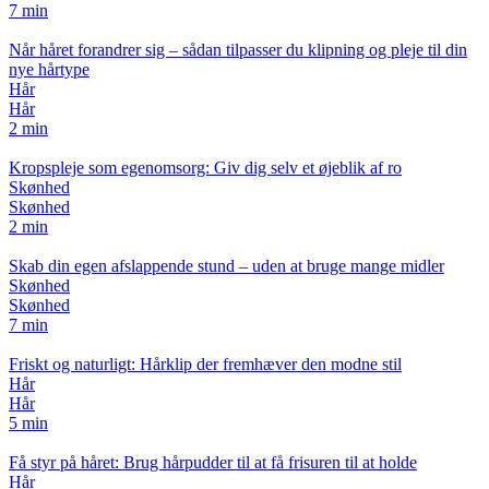
7 min
Når håret forandrer sig – sådan tilpasser du klipning og pleje til din
nye hårtype
Hår
Hår
2 min
Kropspleje som egenomsorg: Giv dig selv et øjeblik af ro
Skønhed
Skønhed
2 min
Skab din egen afslappende stund – uden at bruge mange midler
Skønhed
Skønhed
7 min
Friskt og naturligt: Hårklip der fremhæver den modne stil
Hår
Hår
5 min
Få styr på håret: Brug hårpudder til at få frisuren til at holde
Hår