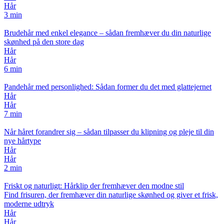
Hår
3 min
Brudehår med enkel elegance – sådan fremhæver du din naturlige
skønhed på den store dag
Hår
Hår
6 min
Pandehår med personlighed: Sådan former du det med glattejernet
Hår
Hår
7 min
Når håret forandrer sig – sådan tilpasser du klipning og pleje til din
nye hårtype
Hår
Hår
2 min
Friskt og naturligt: Hårklip der fremhæver den modne stil
Find frisuren, der fremhæver din naturlige skønhed og giver et frisk,
moderne udtryk
Hår
Hår