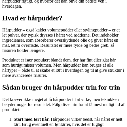
hårpudder rigtigt, og hvorfor det kan blive din bedste ven i
hverdagen.
Hvad er hårpudder?
Hårpudder – også kaldet volumepudder eller stylingpudder – er et
let pulver, der typisk drysses i håret ved rødderne. Det indeholder
ingredienser, som absorberer overskydende olie og giver håret en
mat, let ru overflade. Resultatet er mere fylde og bedre greb, så
frisuren holder længere.
Produktet er især populært blandt dem, der har fint eller glat hår,
som hurtigt mister volumen. Men hårpudder kan bruges af alle
hårtyper – både til at skabe et løft i hverdagen og til at give struktur i
mere avancerede frisurer.
Sådan bruger du hårpudder trin for trin
Det kræver ikke meget at få hårpudder til at virke, men teknikken
betyder noget for resultatet. Følg disse trin for at få mest muligt ud af
produktet:
Start med tørt hår.
Hårpudder virker bedst, når håret er helt
tørt. Brug eventuelt en føntørrer, hvis det er fugtigt.