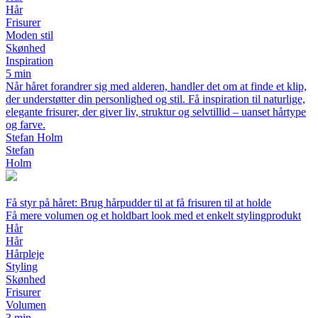
Hår
Frisurer
Moden stil
Skønhed
Inspiration
5 min
Når håret forandrer sig med alderen, handler det om at finde et klip,
der understøtter din personlighed og stil. Få inspiration til naturlige,
elegante frisurer, der giver liv, struktur og selvtillid – uanset hårtype
og farve.
Stefan Holm
Stefan
Holm
Få styr på håret: Brug hårpudder til at få frisuren til at holde
Få mere volumen og et holdbart look med et enkelt stylingprodukt
Hår
Hår
Hårpleje
Styling
Skønhed
Frisurer
Volumen
3 min