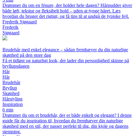
Drømmer du om en frisure, der holder hele dagen? Hårpudder giver
både løft, tekstur og fleksibelt hold – uden at tynge håret. Læs
hvordan du bruger det rigtigt, og få tips til at undgå de typiske fejl.
Frederik Sjøgaard
Frederik
Sjøgaard
Brudehår med enkel elegance – sådan fremhæver du din naturlige
skønhed på den store dag
Få et tidløst og naturligt look, der lader din personlighed skinne på
bryllupsdagen
Hår
Hår
Brudehår
Bryllup
Skønhed
Hårstyling
Inspiration
6 min
Drømmer du om et brudehår, der er både enkelt og elegant? I denne
guide får du inspiration til, hvordan du fremhæver din naturlige
skønhed med en stil, der passer perfekt til dig, din kjole og dagens
stemning.