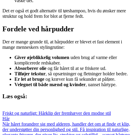
vaske det.
Det er også et godt alternativ til tørshampoo, hvis du ønsker mere
struktur og hold frem for blot at fjerne fedt.
Fordele ved hårpudder
Der er mange grunde til, at hårpudder er blevet et fast element i
mange menneskers stylingrutine:
Giver øjeblikkelig volumen
uden brug af varme eller
komplicerede redskaber.
Absorberer olie
og får håret til at se friskere ud.
Tilføjer tekstur
, så opsætninger og fletninger holder bedre.
Er let at bruge
og kræver kun få sekunder at påføre.
Velegnet til både mænd og kvinder
, uanset hårtype.
Læs også:
Friskt og naturligt: Hårklip der fremhæver den modne stil
Hår
Når håret forandrer sig med alderen, handler det om at finde et klip,
der understøtter din personlighed og stil. Få inspiration til naturlige,
elegante frisurer, der giver liv, struktur og selvtillid – uanset hårtype