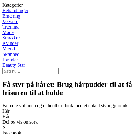
Kategorier
Behandlinger
Ernæring
Velvære
Træning
Mode
Smykker
Kvinder
Mænd
Skønhed
Hænder
Beauty Star
Få styr på håret: Brug hårpudder til at få
frisuren til at holde
Få mere volumen og et holdbart look med et enkelt stylingprodukt
Hår
Hår
Del og vis omsorg
X
Facebook