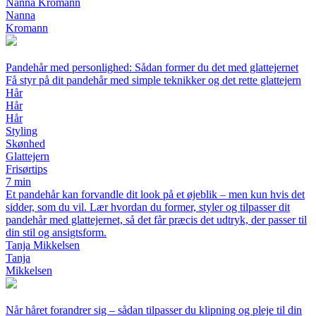
Nanna Kromann
Nanna
Kromann
Pandehår med personlighed: Sådan former du det med glattejernet
Få styr på dit pandehår med simple teknikker og det rette glattejern
Hår
Hår
Hår
Styling
Skønhed
Glattejern
Frisørtips
7 min
Et pandehår kan forvandle dit look på et øjeblik – men kun hvis det
sidder, som du vil. Lær hvordan du former, styler og tilpasser dit
pandehår med glattejernet, så det får præcis det udtryk, der passer til
din stil og ansigtsform.
Tanja Mikkelsen
Tanja
Mikkelsen
Når håret forandrer sig – sådan tilpasser du klipning og pleje til din