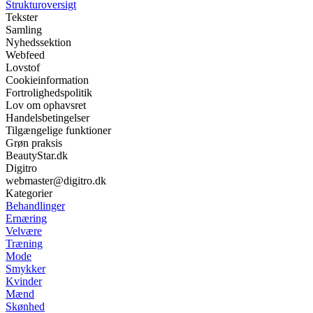
Strukturoversigt
Tekster
Samling
Nyhedssektion
Webfeed
Lovstof
Cookieinformation
Fortrolighedspolitik
Lov om ophavsret
Handelsbetingelser
Tilgængelige funktioner
Grøn praksis
BeautyStar.dk
Digitro
webmaster@digitro.dk
Kategorier
Behandlinger
Ernæring
Velvære
Træning
Mode
Smykker
Kvinder
Mænd
Skønhed