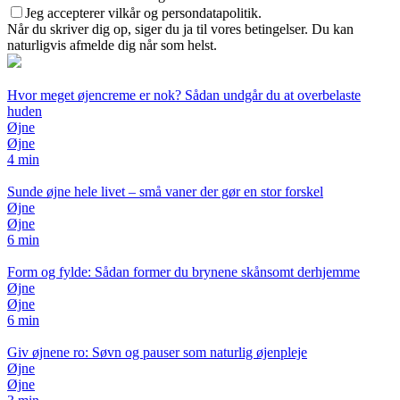
Jeg accepterer vilkår og persondatapolitik.
Når du skriver dig op, siger du ja til vores betingelser. Du kan
naturligvis afmelde dig når som helst.
Hvor meget øjencreme er nok? Sådan undgår du at overbelaste
huden
Øjne
Øjne
4 min
Sunde øjne hele livet – små vaner der gør en stor forskel
Øjne
Øjne
6 min
Form og fylde: Sådan former du brynene skånsomt derhjemme
Øjne
Øjne
6 min
Giv øjnene ro: Søvn og pauser som naturlig øjenpleje
Øjne
Øjne