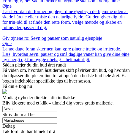
Form og fylde: Sådan former du brynene skånsomt derhjemme
Øjne
Lær hvordan du former og plejer dine øjenbryn derhjemme uden at
skade hårene eller miste den naturlige fylde. Guiden giver dig trin
for trin-råd til at finde den rette form, vælge metode og skabe en
rutine, der passer til dig.
Giv øjnene ro: Søvn og pauser som naturlig øjenpleje
Øjne
Lange dage foran skærmen kan gøre øjnene trætte og irriterede.
Læs, hvordan søvn, pauser og små daglige vaner kan give dine øjne
ny energi og forebygge ubehag – helt naturligt.
Sådan plejer du din hud året rundt
Få viden om, hvordan årstidernes skift påvirker din hud, og hvordan
du tilpasser din plejerutine for at opnå den bedste hud hele året. E-
bogen indeholder specifikke tips til hver sæson.
Få din e-bog nu
Modtag nyheder direkte i din indbakke
Bliv klogere med et klik – tilmeld dig vores gratis mailserie.
Skriv din mail her
Deltag
Tak fordi du har tilmeldt dig