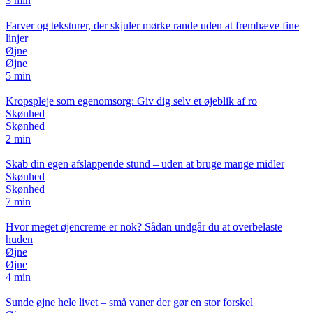
3 min
Farver og teksturer, der skjuler mørke rande uden at fremhæve fine
linjer
Øjne
Øjne
5 min
Kropspleje som egenomsorg: Giv dig selv et øjeblik af ro
Skønhed
Skønhed
2 min
Skab din egen afslappende stund – uden at bruge mange midler
Skønhed
Skønhed
7 min
Hvor meget øjencreme er nok? Sådan undgår du at overbelaste
huden
Øjne
Øjne
4 min
Sunde øjne hele livet – små vaner der gør en stor forskel