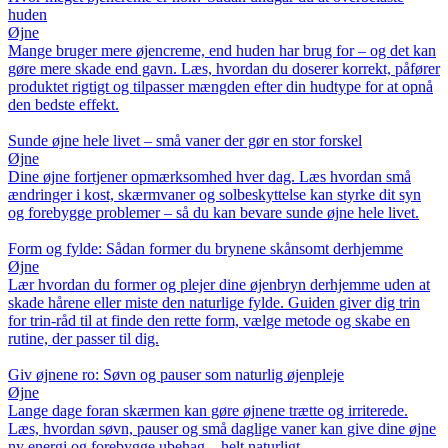
huden
Øjne
Mange bruger mere øjencreme, end huden har brug for – og det kan
gøre mere skade end gavn. Læs, hvordan du doserer korrekt, påfører
produktet rigtigt og tilpasser mængden efter din hudtype for at opnå
den bedste effekt.
Sunde øjne hele livet – små vaner der gør en stor forskel
Øjne
Dine øjne fortjener opmærksomhed hver dag. Læs hvordan små
ændringer i kost, skærmvaner og solbeskyttelse kan styrke dit syn
og forebygge problemer – så du kan bevare sunde øjne hele livet.
Form og fylde: Sådan former du brynene skånsomt derhjemme
Øjne
Lær hvordan du former og plejer dine øjenbryn derhjemme uden at
skade hårene eller miste den naturlige fylde. Guiden giver dig trin
for trin-råd til at finde den rette form, vælge metode og skabe en
rutine, der passer til dig.
Giv øjnene ro: Søvn og pauser som naturlig øjenpleje
Øjne
Lange dage foran skærmen kan gøre øjnene trætte og irriterede.
Læs, hvordan søvn, pauser og små daglige vaner kan give dine øjne
ny energi og forebygge ubehag – helt naturligt.