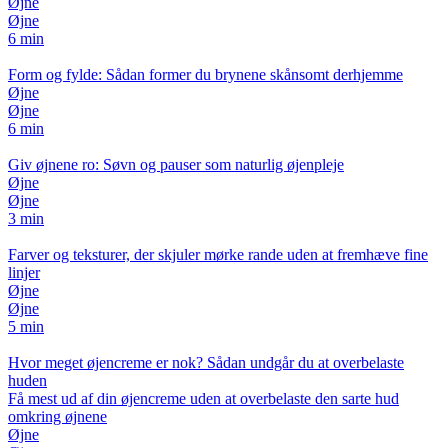
Øjne
Øjne
6 min
Form og fylde: Sådan former du brynene skånsomt derhjemme
Øjne
Øjne
6 min
Giv øjnene ro: Søvn og pauser som naturlig øjenpleje
Øjne
Øjne
3 min
Farver og teksturer, der skjuler mørke rande uden at fremhæve fine
linjer
Øjne
Øjne
5 min
Hvor meget øjencreme er nok? Sådan undgår du at overbelaste
huden
Få mest ud af din øjencreme uden at overbelaste den sarte hud
omkring øjnene
Øjne