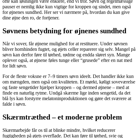
ofte kan løsningen være enklere, end vi tror. Søvn og regelmæssige
pauser er nemlig ikke kun vigtige for kroppen og sindet, men også
for øjnenes sundhed. Her ser vi nærmere på, hvordan du kan give
dine øjne den ro, de fortjener.
Søvnens betydning for øjnenes sundhed
Når vi sover, får øjnene mulighed for at restituere. Under søvnen
bliver hornhinden fugtet, og øjets celler reparerer sig selv. Mangel på
søvn kan derfor føre til tørhed, rødme og endda sløret syn. Mange
oplever også, at øjnene føles tunge eller “grusede” efter en nat med
for lidt søvn.
For de fleste voksne er 7–9 timers søvn ideelt. Det handler ikke kun
om mængden, men også om kvaliteten. Et mørkt, køligt soveværelse
og faste sengetider hjælper kroppen – og dermed øjnene – med at
finde en naturlig rytme. Undgå skærme lige inden sengetid, da det
blå lys kan forstyrre melatoninproduktionen og gøre det sværere at
falde i søvn.
Skærmtræthed – et moderne problem
Skærmarbejde får os til at blinke mindre, hvilket reducerer
fugtigheden på øjets overflade. Det kan føre til tørhed, svie og