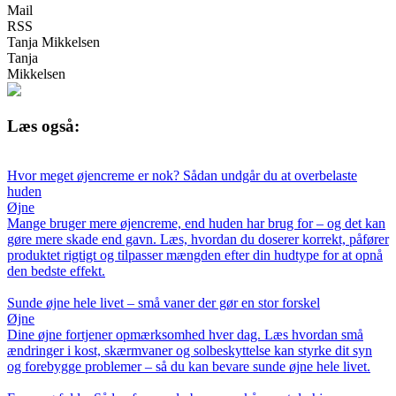
Mail
RSS
Tanja Mikkelsen
Tanja
Mikkelsen
Læs også:
Hvor meget øjencreme er nok? Sådan undgår du at overbelaste
huden
Øjne
Mange bruger mere øjencreme, end huden har brug for – og det kan
gøre mere skade end gavn. Læs, hvordan du doserer korrekt, påfører
produktet rigtigt og tilpasser mængden efter din hudtype for at opnå
den bedste effekt.
Sunde øjne hele livet – små vaner der gør en stor forskel
Øjne
Dine øjne fortjener opmærksomhed hver dag. Læs hvordan små
ændringer i kost, skærmvaner og solbeskyttelse kan styrke dit syn
og forebygge problemer – så du kan bevare sunde øjne hele livet.