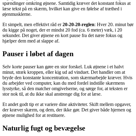
spændinger omkring øjnene. Samtidig kræver det konstant fokus at
læse tekst på en skærm, hvilket kan give en følelse af træthed i
øjenmusklerne.
Et simpelt, men effektivt råd er
20-20-20-reglen
: Hver 20. minut bør
du kigge på noget, der er mindst 20 fod (ca. 6 meter) væk, i 20
sekunder. Det giver øjnene en kort pause fra det nære fokus og
hjælper dem med at slappe af.
Pauser i løbet af dagen
Selv korte pauser kan gøre en stor forskel. Luk øjnene i et halvt
minut, stræk kroppen, eller kig ud ad vinduet. Det handler om at
bryde den konstante koncentration, som skærmarbejde kræver. Hvis
du arbejder ved computer, kan du med fordel indstille skærmens
lysstyrke, så den matcher omgivelserne, og sørge for, at teksten er
stor nok til, at du ikke skal anstrenge dig for at læse.
Et andet godt tip er at variere dine aktiviteter. Skift mellem opgaver,
der kræver skærm, og dem, der ikke gør. Det giver både hjernen og
øjnene mulighed for at restituere.
Naturlig fugt og bevægelse