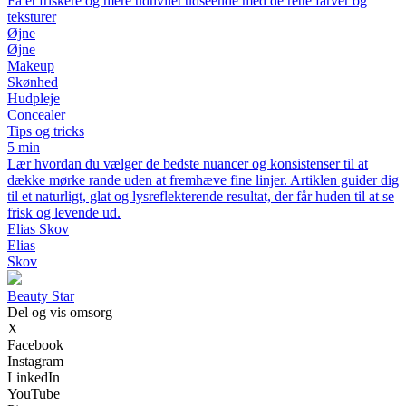
Få et friskere og mere udhvilet udseende med de rette farver og
teksturer
Øjne
Øjne
Makeup
Skønhed
Hudpleje
Concealer
Tips og tricks
5 min
Lær hvordan du vælger de bedste nuancer og konsistenser til at
dække mørke rande uden at fremhæve fine linjer. Artiklen guider dig
til et naturligt, glat og lysreflekterende resultat, der får huden til at se
frisk og levende ud.
Elias Skov
Elias
Skov
Beauty Star
Del og vis omsorg
X
Facebook
Instagram
LinkedIn
YouTube