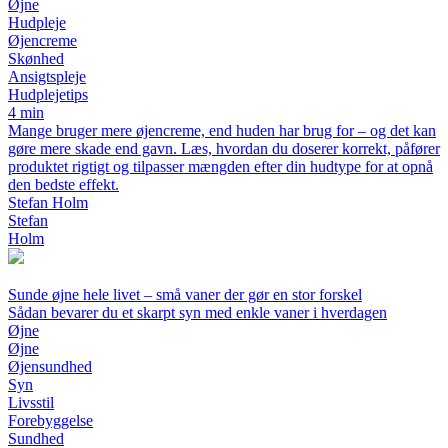
Øjne
Hudpleje
Øjencreme
Skønhed
Ansigtspleje
Hudplejetips
4 min
Mange bruger mere øjencreme, end huden har brug for – og det kan
gøre mere skade end gavn. Læs, hvordan du doserer korrekt, påfører
produktet rigtigt og tilpasser mængden efter din hudtype for at opnå
den bedste effekt.
Stefan Holm
Stefan
Holm
Sunde øjne hele livet – små vaner der gør en stor forskel
Sådan bevarer du et skarpt syn med enkle vaner i hverdagen
Øjne
Øjne
Øjensundhed
Syn
Livsstil
Forebyggelse
Sundhed