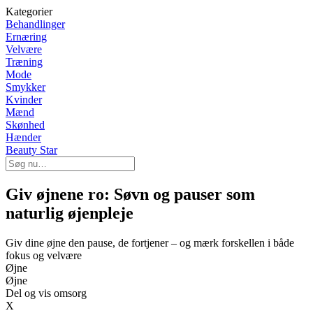
Kategorier
Behandlinger
Ernæring
Velvære
Træning
Mode
Smykker
Kvinder
Mænd
Skønhed
Hænder
Beauty Star
Giv øjnene ro: Søvn og pauser som
naturlig øjenpleje
Giv dine øjne den pause, de fortjener – og mærk forskellen i både
fokus og velvære
Øjne
Øjne
Del og vis omsorg
X