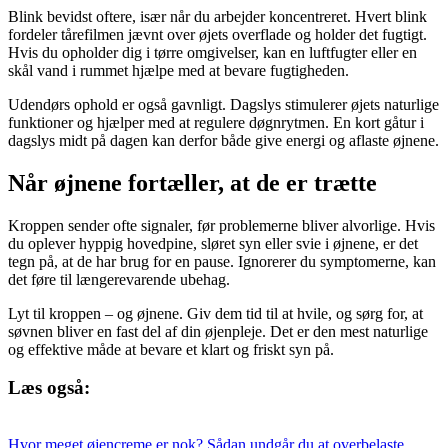
Blink bevidst oftere, især når du arbejder koncentreret. Hvert blink
fordeler tårefilmen jævnt over øjets overflade og holder det fugtigt.
Hvis du opholder dig i tørre omgivelser, kan en luftfugter eller en
skål vand i rummet hjælpe med at bevare fugtigheden.
Udendørs ophold er også gavnligt. Dagslys stimulerer øjets naturlige
funktioner og hjælper med at regulere døgnrytmen. En kort gåtur i
dagslys midt på dagen kan derfor både give energi og aflaste øjnene.
Når øjnene fortæller, at de er trætte
Kroppen sender ofte signaler, før problemerne bliver alvorlige. Hvis
du oplever hyppig hovedpine, sløret syn eller svie i øjnene, er det
tegn på, at de har brug for en pause. Ignorerer du symptomerne, kan
det føre til længerevarende ubehag.
Lyt til kroppen – og øjnene. Giv dem tid til at hvile, og sørg for, at
søvnen bliver en fast del af din øjenpleje. Det er den mest naturlige
og effektive måde at bevare et klart og friskt syn på.
Læs også:
Hvor meget øjencreme er nok? Sådan undgår du at overbelaste