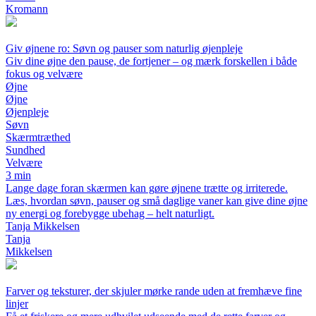
Kromann
Giv øjnene ro: Søvn og pauser som naturlig øjenpleje
Giv dine øjne den pause, de fortjener – og mærk forskellen i både
fokus og velvære
Øjne
Øjne
Øjenpleje
Søvn
Skærmtræthed
Sundhed
Velvære
3 min
Lange dage foran skærmen kan gøre øjnene trætte og irriterede.
Læs, hvordan søvn, pauser og små daglige vaner kan give dine øjne
ny energi og forebygge ubehag – helt naturligt.
Tanja Mikkelsen
Tanja
Mikkelsen
Farver og teksturer, der skjuler mørke rande uden at fremhæve fine
linjer