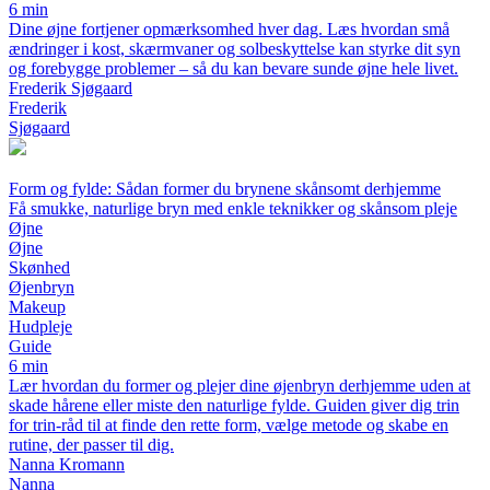
6 min
Dine øjne fortjener opmærksomhed hver dag. Læs hvordan små
ændringer i kost, skærmvaner og solbeskyttelse kan styrke dit syn
og forebygge problemer – så du kan bevare sunde øjne hele livet.
Frederik Sjøgaard
Frederik
Sjøgaard
Form og fylde: Sådan former du brynene skånsomt derhjemme
Få smukke, naturlige bryn med enkle teknikker og skånsom pleje
Øjne
Øjne
Skønhed
Øjenbryn
Makeup
Hudpleje
Guide
6 min
Lær hvordan du former og plejer dine øjenbryn derhjemme uden at
skade hårene eller miste den naturlige fylde. Guiden giver dig trin
for trin-råd til at finde den rette form, vælge metode og skabe en
rutine, der passer til dig.
Nanna Kromann
Nanna