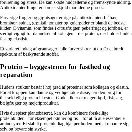
forurening og stress. De kan skade hudcellerne og fremskynde aldring.
Antioxidanter fungerer som et skjold mod denne proces.
Farverige frugter og grøntsager er rige på antioxidanter: blåbær,
brombær, spinat, grønkål, tomater og gulerødder er blandt de bedste
kilder. C-vitamin, som findes i citrusfrugter, peberfrugt og jordbær, er
særligt vigtigt for dannelsen af kollagen – det protein, der holder huden
fast og elastisk.
Et varieret indtag af grøntsager i alle farver sikrer, at du får et bredt
spektrum af beskyttende stoffer.
Protein – byggestenen for fasthed og
reparation
Hudens struktur består i høj grad af proteiner som kollagen og elastin.
For at kroppen kan danne og vedligeholde disse, har den brug for
tilstrækkeligt protein i kosten. Gode kilder er magert kød, fisk, æg,
bælgfrugter og mejeriprodukter.
Hvis du spiser plantebaseret, kan du kombinere forskellige
proteinkilder – for eksempel bønner og ris – for at få alle essentielle
aminosyrer. Et stabilt proteinindtag hjælper huden med at reparere sig
selv og bevare sin styrke.