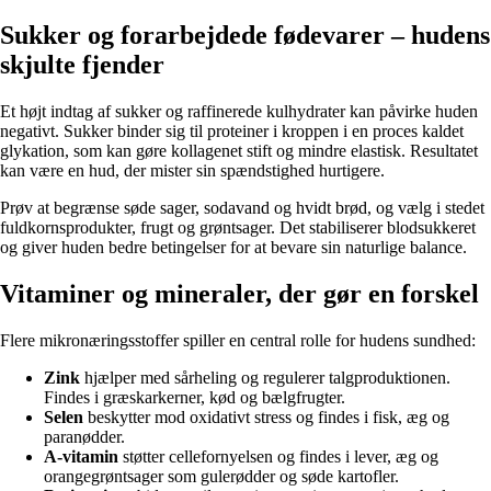
Sukker og forarbejdede fødevarer – hudens
skjulte fjender
Et højt indtag af sukker og raffinerede kulhydrater kan påvirke huden
negativt. Sukker binder sig til proteiner i kroppen i en proces kaldet
glykation, som kan gøre kollagenet stift og mindre elastisk. Resultatet
kan være en hud, der mister sin spændstighed hurtigere.
Prøv at begrænse søde sager, sodavand og hvidt brød, og vælg i stedet
fuldkornsprodukter, frugt og grøntsager. Det stabiliserer blodsukkeret
og giver huden bedre betingelser for at bevare sin naturlige balance.
Vitaminer og mineraler, der gør en forskel
Flere mikronæringsstoffer spiller en central rolle for hudens sundhed:
Zink
hjælper med sårheling og regulerer talgproduktionen.
Findes i græskarkerner, kød og bælgfrugter.
Selen
beskytter mod oxidativt stress og findes i fisk, æg og
paranødder.
A-vitamin
støtter cellefornyelsen og findes i lever, æg og
orangegrøntsager som gulerødder og søde kartofler.