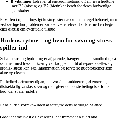
B-vitaminer
bidrager til energiomsætning og en jævn hudtone –
især B3 (niacin) og B7 (biotin) er kendt for deres hudvenlige
egenskaber.
Et varieret og næringsrigt kostmønster dækker som regel behovet, men
ved særlige hudproblemer kan det være relevant at tale med en læge
eller diætist om eventuelle tilskud.
Hudens rytme – og hvorfor søvn og stress
spiller ind
Selvom kost og hydrering er afgørende, hænger hudens sundhed også
sammen med livsstil. Søvn giver kroppen tid til at reparere celler, og
kronisk stress kan øge inflammation og forværre hudproblemer som
akne og eksem.
En helhedsorienteret tilgang – hvor du kombinerer god ernæring,
tilstrækkelig væske, søvn og ro – giver de bedste betingelser for en
hud, der stråler indefra.
Rens huden korrekt – uden at forstyrre dens naturlige balance
Glød indefra: Kost og hydrering, der fremmer en sund hud