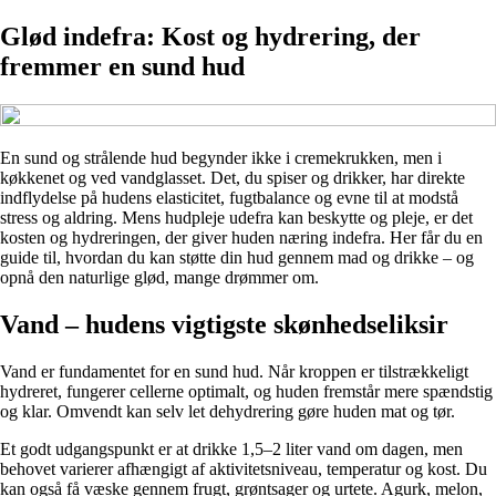
Glød indefra: Kost og hydrering, der
fremmer en sund hud
En sund og strålende hud begynder ikke i cremekrukken, men i
køkkenet og ved vandglasset. Det, du spiser og drikker, har direkte
indflydelse på hudens elasticitet, fugtbalance og evne til at modstå
stress og aldring. Mens hudpleje udefra kan beskytte og pleje, er det
kosten og hydreringen, der giver huden næring indefra. Her får du en
guide til, hvordan du kan støtte din hud gennem mad og drikke – og
opnå den naturlige glød, mange drømmer om.
Vand – hudens vigtigste skønhedseliksir
Vand er fundamentet for en sund hud. Når kroppen er tilstrækkeligt
hydreret, fungerer cellerne optimalt, og huden fremstår mere spændstig
og klar. Omvendt kan selv let dehydrering gøre huden mat og tør.
Et godt udgangspunkt er at drikke 1,5–2 liter vand om dagen, men
behovet varierer afhængigt af aktivitetsniveau, temperatur og kost. Du
kan også få væske gennem frugt, grøntsager og urtete. Agurk, melon,