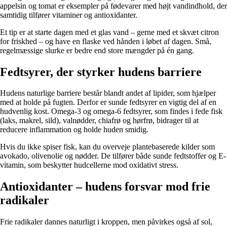
appelsin og tomat er eksempler på fødevarer med højt vandindhold, der
samtidig tilfører vitaminer og antioxidanter.
Et tip er at starte dagen med et glas vand – gerne med et skvæt citron
for friskhed – og have en flaske ved hånden i løbet af dagen. Små,
regelmæssige slurke er bedre end store mængder på én gang.
Fedtsyrer, der styrker hudens barriere
Hudens naturlige barriere består blandt andet af lipider, som hjælper
med at holde på fugten. Derfor er sunde fedtsyrer en vigtig del af en
hudvenlig kost. Omega-3 og omega-6 fedtsyrer, som findes i fede fisk
(laks, makrel, sild), valnødder, chiafrø og hørfrø, bidrager til at
reducere inflammation og holde huden smidig.
Hvis du ikke spiser fisk, kan du overveje plantebaserede kilder som
avokado, olivenolie og nødder. De tilfører både sunde fedtstoffer og E-
vitamin, som beskytter hudcellerne mod oxidativt stress.
Antioxidanter – hudens forsvar mod frie
radikaler
Frie radikaler dannes naturligt i kroppen, men påvirkes også af sol,