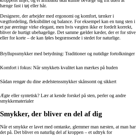
kroppens linjer, og et armbånd skal kunne bevæge sig frit uden at
hænge fast i tøj eller hår.
Designere, der arbejder med ergonomi og komfort, tænker i
vægtfordeling, fleksibilitet og balance. For eksempel kan en tung sten i
et par øreringe virke elegant, men hvis vægten ikke er fordelt korrekt,
bliver de hurtigt ubehagelige. Det samme gælder kæder, der er for stive
eller for korte – de kan føles begrænsende i stedet for naturlige.
Bryllupssmykker med betydning: Traditioner og nutidige fortolkninger
Komfort i fokus: Når smykkets kvalitet kan mærkes på huden
Sådan rengør du dine ædelstenssmykker skånsomt og sikkert
Ægte eller syntetisk? Lær at kende forskel på sten, perler og andre
smykkematerialer
Smykker, der bliver en del af dig
Når et smykke er lavet med omtanke, glemmer man næsten, at man har
det på. Det bliver en naturlig del af kroppen – et udtryk for