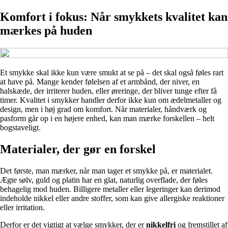
Komfort i fokus: Når smykkets kvalitet kan
mærkes på huden
Et smykke skal ikke kun være smukt at se på – det skal også føles rart
at have på. Mange kender følelsen af et armbånd, der niver, en
halskæde, der irriterer huden, eller øreringe, der bliver tunge efter få
timer. Kvalitet i smykker handler derfor ikke kun om ædelmetaller og
design, men i høj grad om komfort. Når materialer, håndværk og
pasform går op i en højere enhed, kan man mærke forskellen – helt
bogstaveligt.
Materialer, der gør en forskel
Det første, man mærker, når man tager et smykke på, er materialet.
Ægte sølv, guld og platin har en glat, naturlig overflade, der føles
behagelig mod huden. Billigere metaller eller legeringer kan derimod
indeholde nikkel eller andre stoffer, som kan give allergiske reaktioner
eller irritation.
Derfor er det vigtigt at vælge smykker, der er
nikkelfri
og fremstillet af