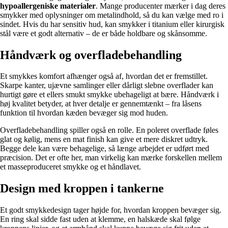
hypoallergeniske materialer
. Mange producenter mærker i dag deres
smykker med oplysninger om metalindhold, så du kan vælge med ro i
sindet. Hvis du har sensitiv hud, kan smykker i titanium eller kirurgisk
stål være et godt alternativ – de er både holdbare og skånsomme.
Håndværk og overfladebehandling
Et smykkes komfort afhænger også af, hvordan det er fremstillet.
Skarpe kanter, ujævne samlinger eller dårligt slebne overflader kan
hurtigt gøre et ellers smukt smykke ubehageligt at bære. Håndværk i
høj kvalitet betyder, at hver detalje er gennemtænkt – fra låsens
funktion til hvordan kæden bevæger sig mod huden.
Overfladebehandling spiller også en rolle. En poleret overflade føles
glat og kølig, mens en mat finish kan give et mere diskret udtryk.
Begge dele kan være behagelige, så længe arbejdet er udført med
præcision. Det er ofte her, man virkelig kan mærke forskellen mellem
et masseproduceret smykke og et håndlavet.
Design med kroppen i tankerne
Et godt smykkedesign tager højde for, hvordan kroppen bevæger sig.
En ring skal sidde fast uden at klemme, en halskæde skal følge