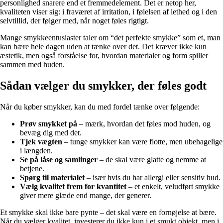
personlighed snarere end et fremmedelement. Det er netop her,
kvaliteten viser sig: i fraværet af irritation, i følelsen af lethed og i den
selvtillid, der følger med, når noget føles rigtigt.
Mange smykkeentusiaster taler om “det perfekte smykke” som et, man
kan bære hele dagen uden at tænke over det. Det kræver ikke kun
æstetik, men også forståelse for, hvordan materialer og form spiller
sammen med huden.
Sådan vælger du smykker, der føles godt
Når du køber smykker, kan du med fordel tænke over følgende:
Prøv smykket på
– mærk, hvordan det føles mod huden, og
bevæg dig med det.
Tjek vægten
– tunge smykker kan være flotte, men ubehagelige
i længden.
Se på låse og samlinger
– de skal være glatte og nemme at
betjene.
Spørg til materialet
– især hvis du har allergi eller sensitiv hud.
Vælg kvalitet frem for kvantitet
– et enkelt, veludført smykke
giver mere glæde end mange, der generer.
Et smykke skal ikke bare pynte – det skal være en fornøjelse at bære.
Når du vælger kvalitet, investerer du ikke kun i et smukt objekt, men i