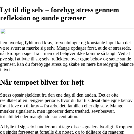
Lyt til dig selv – forebyg stress gennem
refleksion og sunde grænser
I en hverdag fyldt med krav, forventninger og konstante input kan det
være svært at mærke sig selv. Mange opdager først, at de er stressede,
når kroppen siger fra – men det behøver ikke komme så langt. Ved at
øve sig i at lytte til sig selv, reflektere over egne behov og sætte sunde
grænser, kan du forebygge stress og skabe en mere bæredygtig balance
i livet.
Når tempoet bliver for højt
Stress opstår sjældent fra den ene dag til den anden. Det er ofte
resultatet af en længere periode, hvor du har tilsidesat dine egne behov
for at leve op til krav – fra arbejdet, familien eller dig selv. Mange
mærker signalerne, men ignorerer dem: træthed, søvnbesvær,
irritabilitet eller manglende koncentration.
At lytte til sig selv handler om at tage disse signaler alvorligt. Kroppen
og sindet forsøger at fortælle dig noget, og jo tidligere du reagerer,