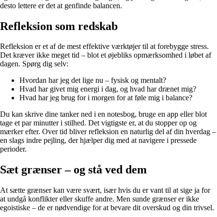
desto lettere er det at genfinde balancen.
Refleksion som redskab
Refleksion er et af de mest effektive værktøjer til at forebygge stress.
Det kræver ikke meget tid – blot et øjebliks opmærksomhed i løbet af
dagen. Spørg dig selv:
Hvordan har jeg det lige nu – fysisk og mentalt?
Hvad har givet mig energi i dag, og hvad har drænet mig?
Hvad har jeg brug for i morgen for at føle mig i balance?
Du kan skrive dine tanker ned i en notesbog, bruge en app eller blot
tage et par minutter i stilhed. Det vigtigste er, at du stopper op og
mærker efter. Over tid bliver refleksion en naturlig del af din hverdag –
en slags indre pejling, der hjælper dig med at navigere i pressede
perioder.
Sæt grænser – og stå ved dem
At sætte grænser kan være svært, især hvis du er vant til at sige ja for
at undgå konflikter eller skuffe andre. Men sunde grænser er ikke
egoistiske – de er nødvendige for at bevare dit overskud og din trivsel.