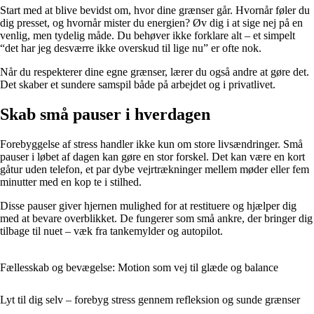
Start med at blive bevidst om, hvor dine grænser går. Hvornår føler du
dig presset, og hvornår mister du energien? Øv dig i at sige nej på en
venlig, men tydelig måde. Du behøver ikke forklare alt – et simpelt
“det har jeg desværre ikke overskud til lige nu” er ofte nok.
Når du respekterer dine egne grænser, lærer du også andre at gøre det.
Det skaber et sundere samspil både på arbejdet og i privatlivet.
Skab små pauser i hverdagen
Forebyggelse af stress handler ikke kun om store livsændringer. Små
pauser i løbet af dagen kan gøre en stor forskel. Det kan være en kort
gåtur uden telefon, et par dybe vejrtrækninger mellem møder eller fem
minutter med en kop te i stilhed.
Disse pauser giver hjernen mulighed for at restituere og hjælper dig
med at bevare overblikket. De fungerer som små ankre, der bringer dig
tilbage til nuet – væk fra tankemylder og autopilot.
Fællesskab og bevægelse: Motion som vej til glæde og balance
Lyt til dig selv – forebyg stress gennem refleksion og sunde grænser