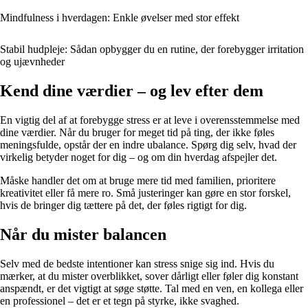
Mindfulness i hverdagen: Enkle øvelser med stor effekt
Stabil hudpleje: Sådan opbygger du en rutine, der forebygger irritation
og ujævnheder
Kend dine værdier – og lev efter dem
En vigtig del af at forebygge stress er at leve i overensstemmelse med
dine værdier. Når du bruger for meget tid på ting, der ikke føles
meningsfulde, opstår der en indre ubalance. Spørg dig selv, hvad der
virkelig betyder noget for dig – og om din hverdag afspejler det.
Måske handler det om at bruge mere tid med familien, prioritere
kreativitet eller få mere ro. Små justeringer kan gøre en stor forskel,
hvis de bringer dig tættere på det, der føles rigtigt for dig.
Når du mister balancen
Selv med de bedste intentioner kan stress snige sig ind. Hvis du
mærker, at du mister overblikket, sover dårligt eller føler dig konstant
anspændt, er det vigtigt at søge støtte. Tal med en ven, en kollega eller
en professionel – det er et tegn på styrke, ikke svaghed.