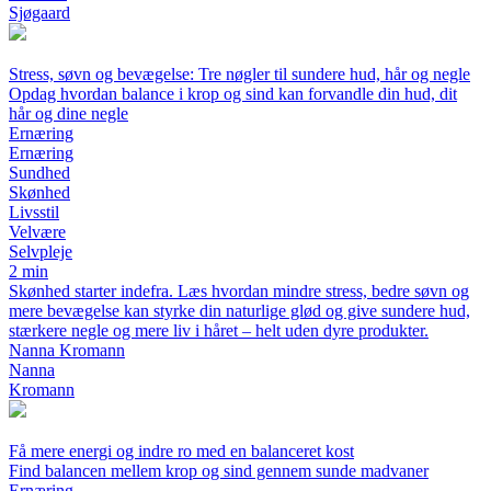
Sjøgaard
Stress, søvn og bevægelse: Tre nøgler til sundere hud, hår og negle
Opdag hvordan balance i krop og sind kan forvandle din hud, dit
hår og dine negle
Ernæring
Ernæring
Sundhed
Skønhed
Livsstil
Velvære
Selvpleje
2 min
Skønhed starter indefra. Læs hvordan mindre stress, bedre søvn og
mere bevægelse kan styrke din naturlige glød og give sundere hud,
stærkere negle og mere liv i håret – helt uden dyre produkter.
Nanna Kromann
Nanna
Kromann
Få mere energi og indre ro med en balanceret kost
Find balancen mellem krop og sind gennem sunde madvaner
Ernæring