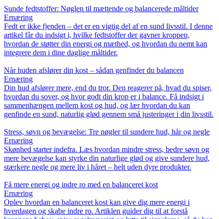
Sunde fedtstoffer: Nøglen til mættende og balancerede måltider
Ernæring
Fedt er ikke fjenden – det er en vigtig del af en sund livsstil. I denne
artikel får du indsigt i, hvilke fedtstoffer der gavner kroppen,
hvordan de støtter din energi og mæthed, og hvordan du nemt kan
integrere dem i dine daglige måltider.
Når huden afslører din kost – sådan genfinder du balancen
Ernæring
Din hud afslører mere, end du tror. Den reagerer på, hvad du spiser,
hvordan du sover, og hvor godt din krop er i balance. Få indsigt i
sammenhængen mellem kost og hud, og lær hvordan du kan
genfinde en sund, naturlig glød gennem små justeringer i din livsstil.
Stress, søvn og bevægelse: Tre nøgler til sundere hud, hår og negle
Ernæring
Skønhed starter indefra. Læs hvordan mindre stress, bedre søvn og
mere bevægelse kan styrke din naturlige glød og give sundere hud,
stærkere negle og mere liv i håret – helt uden dyre produkter.
Få mere energi og indre ro med en balanceret kost
Ernæring
Oplev hvordan en balanceret kost kan give dig mere energi i
hverdagen og skabe indre ro. Artiklen guider dig til at forstå