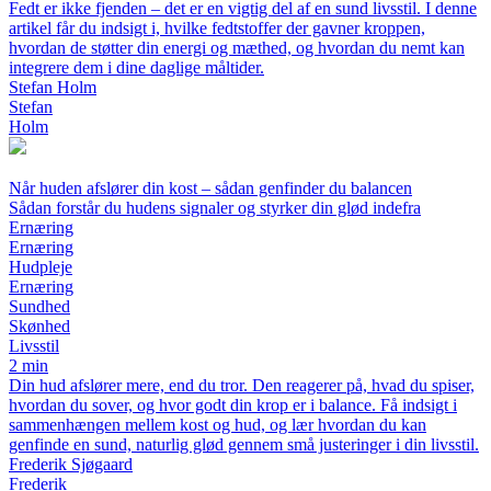
Fedt er ikke fjenden – det er en vigtig del af en sund livsstil. I denne
artikel får du indsigt i, hvilke fedtstoffer der gavner kroppen,
hvordan de støtter din energi og mæthed, og hvordan du nemt kan
integrere dem i dine daglige måltider.
Stefan Holm
Stefan
Holm
Når huden afslører din kost – sådan genfinder du balancen
Sådan forstår du hudens signaler og styrker din glød indefra
Ernæring
Ernæring
Hudpleje
Ernæring
Sundhed
Skønhed
Livsstil
2 min
Din hud afslører mere, end du tror. Den reagerer på, hvad du spiser,
hvordan du sover, og hvor godt din krop er i balance. Få indsigt i
sammenhængen mellem kost og hud, og lær hvordan du kan
genfinde en sund, naturlig glød gennem små justeringer i din livsstil.
Frederik Sjøgaard
Frederik