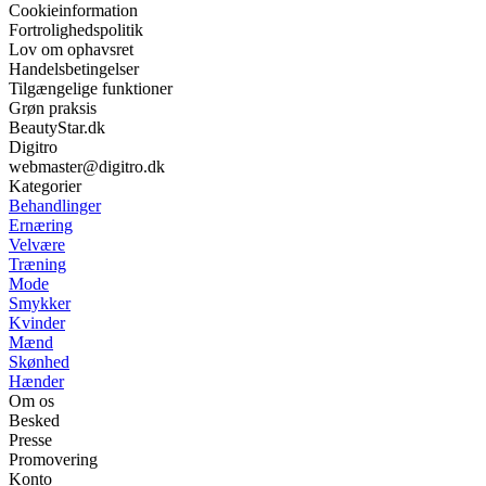
Cookieinformation
Fortrolighedspolitik
Lov om ophavsret
Handelsbetingelser
Tilgængelige funktioner
Grøn praksis
BeautyStar.dk
Digitro
webmaster@digitro.dk
Kategorier
Behandlinger
Ernæring
Velvære
Træning
Mode
Smykker
Kvinder
Mænd
Skønhed
Hænder
Om os
Besked
Presse
Promovering
Konto