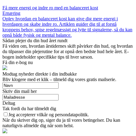
Få mere energi og indre ro med en balanceret kost
Ernæring
Oplev hvordan en balanceret kost kan give dig mere energi i
hverdagen og skabe indre ro. Artiklen guider dig til at forstå
kroppens behov, spise regelmæssigt og lytte til signalerne, så du kan
opnå både fysisk og mental balance.
Sådan plejer du din hud året rundt
Få viden om, hvordan årstidernes skift påvirker din hud, og hvordan
du tilpasser din plejerutine for at opnå den bedste hud hele året. E-
bogen indeholder specifikke tips til hver sæson.
Få din e-bog nu
Modtag nyheder direkte i din indbakke
Bliv klogere med et klik – tilmeld dig vores gratis mailserie.
Skriv din mail her
Deltag
Tak fordi du har tilmeldt dig
Jeg accepterer vilkår og persondatapolitik.
Når du skriver dig op, siger du ja til vores betingelser. Du kan
naturligvis afmelde dig når som helst.