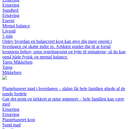
Ernæring
Sundhed
Ernæring
Energi
Mental balance
Livsstil
5 min
Oplev hvordan en balanceret kost kan give dig mere energi i
hverdagen og skabe indre ro. Artiklen guider dig til at forstå
kroppens behov, spise regelmæssigt og lytte til signalerne, så du kan
opnå både fysisk og mental balance.
Tanja Mikkelsen
Tanja
Mikkelsen
Plantebaseret mad i hverdagen – sådan får hele familien glæde af de
sunde fordele
Gør det nemt og lækkert at spise grønnere – hele familien kan være
med
Ernæring
Ernæring
Plantebaseret kost
Sund mad