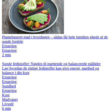
Plantebaseret mad i hverdagen – sådan får hele familien glæde af de
sunde fordele
Ernæring
Ernæring
2 min
Sunde fedtstoffer: Nøglen til mættende og balancerede måltider
Lær hvordan de rigtige fedtstoffer kan give energi, mæthed og
balance i din kost
Ernæring
Ernæring
Sundhed
Ernæring
Kost
Madvaner
Livsstil
6 min