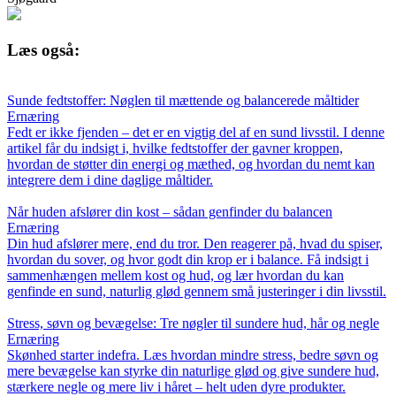
Læs også:
Sunde fedtstoffer: Nøglen til mættende og balancerede måltider
Ernæring
Fedt er ikke fjenden – det er en vigtig del af en sund livsstil. I denne
artikel får du indsigt i, hvilke fedtstoffer der gavner kroppen,
hvordan de støtter din energi og mæthed, og hvordan du nemt kan
integrere dem i dine daglige måltider.
Når huden afslører din kost – sådan genfinder du balancen
Ernæring
Din hud afslører mere, end du tror. Den reagerer på, hvad du spiser,
hvordan du sover, og hvor godt din krop er i balance. Få indsigt i
sammenhængen mellem kost og hud, og lær hvordan du kan
genfinde en sund, naturlig glød gennem små justeringer i din livsstil.
Stress, søvn og bevægelse: Tre nøgler til sundere hud, hår og negle
Ernæring
Skønhed starter indefra. Læs hvordan mindre stress, bedre søvn og
mere bevægelse kan styrke din naturlige glød og give sundere hud,
stærkere negle og mere liv i håret – helt uden dyre produkter.