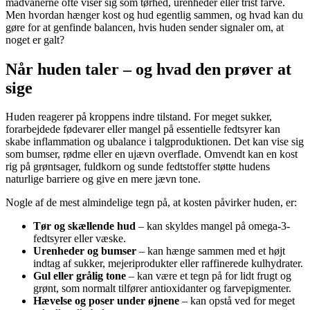
madvanerne ofte viser sig som tørhed, urenheder eller trist farve.
Men hvordan hænger kost og hud egentlig sammen, og hvad kan du
gøre for at genfinde balancen, hvis huden sender signaler om, at
noget er galt?
Når huden taler – og hvad den prøver at
sige
Huden reagerer på kroppens indre tilstand. For meget sukker,
forarbejdede fødevarer eller mangel på essentielle fedtsyrer kan
skabe inflammation og ubalance i talgproduktionen. Det kan vise sig
som bumser, rødme eller en ujævn overflade. Omvendt kan en kost
rig på grøntsager, fuldkorn og sunde fedtstoffer støtte hudens
naturlige barriere og give en mere jævn tone.
Nogle af de mest almindelige tegn på, at kosten påvirker huden, er:
Tør og skællende hud
– kan skyldes mangel på omega-3-
fedtsyrer eller væske.
Urenheder og bumser
– kan hænge sammen med et højt
indtag af sukker, mejeriprodukter eller raffinerede kulhydrater.
Gul eller grålig tone
– kan være et tegn på for lidt frugt og
grønt, som normalt tilfører antioxidanter og farvepigmenter.
Hævelse og poser under øjnene
– kan opstå ved for meget