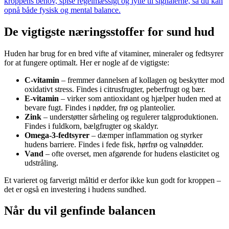
kroppens behov, spise regelmæssigt og lytte til signalerne, så du kan
opnå både fysisk og mental balance.
De vigtigste næringsstoffer for sund hud
Huden har brug for en bred vifte af vitaminer, mineraler og fedtsyrer
for at fungere optimalt. Her er nogle af de vigtigste:
C-vitamin
– fremmer dannelsen af kollagen og beskytter mod
oxidativt stress. Findes i citrusfrugter, peberfrugt og bær.
E-vitamin
– virker som antioxidant og hjælper huden med at
bevare fugt. Findes i nødder, frø og planteolier.
Zink
– understøtter sårheling og regulerer talgproduktionen.
Findes i fuldkorn, bælgfrugter og skaldyr.
Omega-3-fedtsyrer
– dæmper inflammation og styrker
hudens barriere. Findes i fede fisk, hørfrø og valnødder.
Vand
– ofte overset, men afgørende for hudens elasticitet og
udstråling.
Et varieret og farverigt måltid er derfor ikke kun godt for kroppen –
det er også en investering i hudens sundhed.
Når du vil genfinde balancen