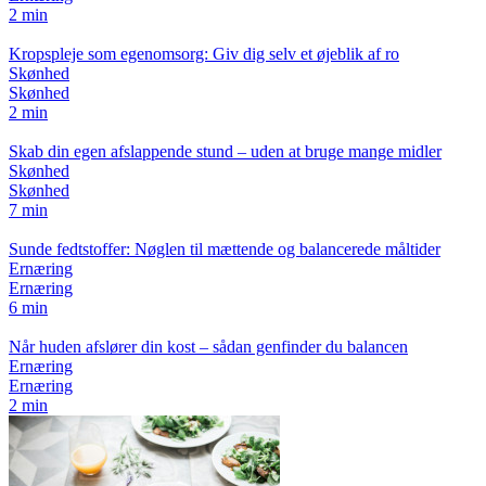
2 min
Kropspleje som egenomsorg: Giv dig selv et øjeblik af ro
Skønhed
Skønhed
2 min
Skab din egen afslappende stund – uden at bruge mange midler
Skønhed
Skønhed
7 min
Sunde fedtstoffer: Nøglen til mættende og balancerede måltider
Ernæring
Ernæring
6 min
Når huden afslører din kost – sådan genfinder du balancen
Ernæring
Ernæring
2 min