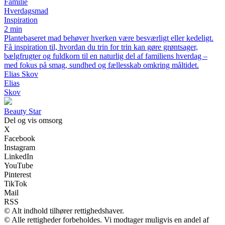
Familie
Hverdagsmad
Inspiration
2 min
Plantebaseret mad behøver hverken være besværligt eller kedeligt.
Få inspiration til, hvordan du trin for trin kan gøre grøntsager,
bælgfrugter og fuldkorn til en naturlig del af familiens hverdag –
med fokus på smag, sundhed og fællesskab omkring måltidet.
Elias Skov
Elias
Skov
Beauty Star
Del og vis omsorg
X
Facebook
Instagram
LinkedIn
YouTube
Pinterest
TikTok
Mail
RSS
© Alt indhold tilhører rettighedshaver.
© Alle rettigheder forbeholdes. Vi modtager muligvis en andel af