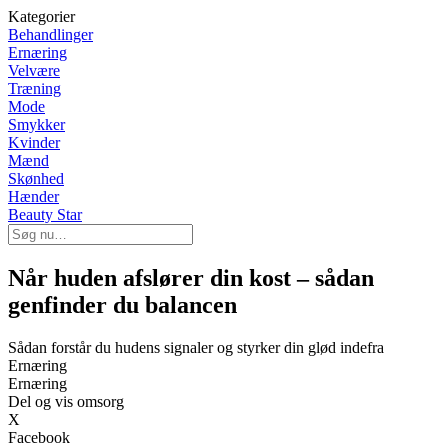
Kategorier
Behandlinger
Ernæring
Velvære
Træning
Mode
Smykker
Kvinder
Mænd
Skønhed
Hænder
Beauty Star
Når huden afslører din kost – sådan
genfinder du balancen
Sådan forstår du hudens signaler og styrker din glød indefra
Ernæring
Ernæring
Del og vis omsorg
X
Facebook