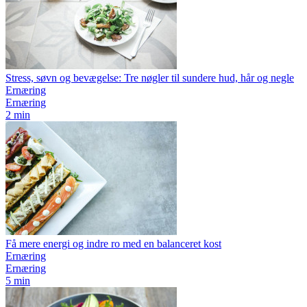
Stress, søvn og bevægelse: Tre nøgler til sundere hud, hår og negle
Ernæring
Ernæring
2 min
Få mere energi og indre ro med en balanceret kost
Ernæring
Ernæring
5 min