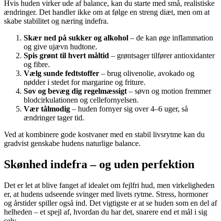
Hvis huden virker ude af balance, kan du starte med små, realistiske
ændringer. Det handler ikke om at følge en streng diæt, men om at
skabe stabilitet og næring indefra.
Skær ned på sukker og alkohol
– de kan øge inflammation
og give ujævn hudtone.
Spis grønt til hvert måltid
– grøntsager tilfører antioxidanter
og fibre.
Vælg sunde fedtstoffer
– brug olivenolie, avokado og
nødder i stedet for margarine og friture.
Sov og bevæg dig regelmæssigt
– søvn og motion fremmer
blodcirkulationen og cellefornyelsen.
Vær tålmodig
– huden fornyer sig over 4–6 uger, så
ændringer tager tid.
Ved at kombinere gode kostvaner med en stabil livsrytme kan du
gradvist genskabe hudens naturlige balance.
Skønhed indefra – og uden perfektion
Det er let at blive fanget af idealet om fejlfri hud, men virkeligheden
er, at hudens udseende svinger med livets rytme. Stress, hormoner
og årstider spiller også ind. Det vigtigste er at se huden som en del af
helheden – et spejl af, hvordan du har det, snarere end et mål i sig
selv.