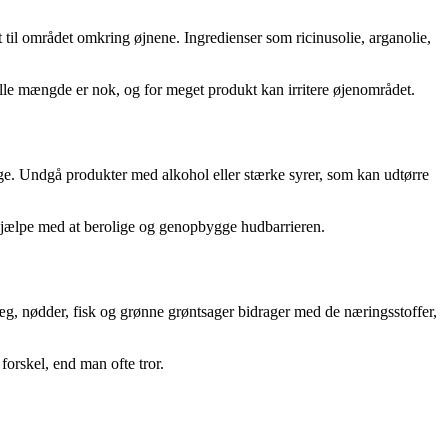
t til området omkring øjnene. Ingredienser som ricinusolie, arganolie,
ille mængde er nok, og for meget produkt kan irritere øjenområdet.
nge. Undgå produkter med alkohol eller stærke syrer, som kan udtørre
 hjælpe med at berolige og genopbygge hudbarrieren.
 æg, nødder, fisk og grønne grøntsager bidrager med de næringsstoffer,
forskel, end man ofte tror.