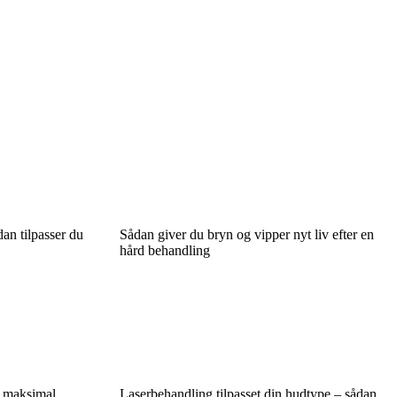
an tilpasser du
Sådan giver du bryn og vipper nyt liv efter en
hård behandling
d maksimal
Laserbehandling tilpasset din hudtype – sådan