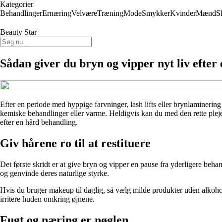
Kategorier
Behandlinger
Ernæring
Velvære
Træning
Mode
Smykker
Kvinder
Mænd
S
Beauty Star
Sådan giver du bryn og vipper nyt liv efter
Efter en periode med hyppige farvninger, lash lifts eller brynlaminering
kemiske behandlinger eller varme. Heldigvis kan du med den rette pleje
efter en hård behandling.
Giv hårene ro til at restituere
Det første skridt er at give bryn og vipper en pause fra yderligere beha
og genvinde deres naturlige styrke.
Hvis du bruger makeup til daglig, så vælg milde produkter uden alkoho
irritere huden omkring øjnene.
Fugt og næring er nøglen