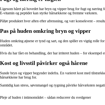
Ligesom håret på hovedet har bryn og vipper brug for fugt og næring for 
E-vitamin og peptider kan styrke hårsækkene og fremme væksten.
Påfør produktet hver aften efter afrensning, og vær konsekvent – result
Pas på huden omkring bryn og vipper
Huden omkring øjnene er tynd og sart, og den spiller en vigtig rolle fo
området.
Hvis du har fået en behandling, der har irriteret huden – for eksempel
Kost og livsstil påvirker også hårene
Sunde bryn og vipper begynder indefra. En varieret kost med tilstrækkel
hårsækkene har brug for.
Samtidig kan stress, søvnmangel og rygning påvirke hårvæksten negativt.
Pleje af huden i intimområdet – sådan reducerer du svedgener