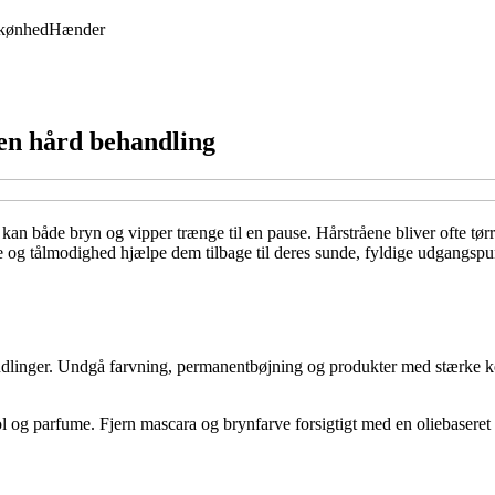
kønhed
Hænder
 en hård behandling
 kan både bryn og vipper trænge til en pause. Hårstråene bliver ofte tørr
 og tålmodighed hjælpe dem tilbage til deres sunde, fyldige udgangspunk
ndlinger. Undgå farvning, permanentbøjning og produkter med stærke kemik
l og parfume. Fjern mascara og brynfarve forsigtigt med en oliebaseret