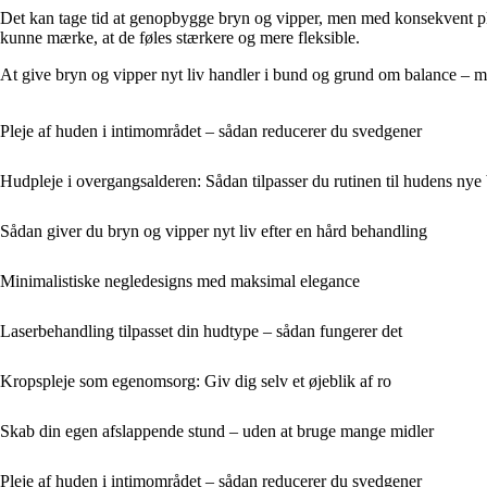
Det kan tage tid at genopbygge bryn og vipper, men med konsekvent plej
kunne mærke, at de føles stærkere og mere fleksible.
At give bryn og vipper nyt liv handler i bund og grund om balance – me
Pleje af huden i intimområdet – sådan reducerer du svedgener
Hudpleje i overgangsalderen: Sådan tilpasser du rutinen til hudens nye
Sådan giver du bryn og vipper nyt liv efter en hård behandling
Minimalistiske negledesigns med maksimal elegance
Laserbehandling tilpasset din hudtype – sådan fungerer det
Kropspleje som egenomsorg: Giv dig selv et øjeblik af ro
Skab din egen afslappende stund – uden at bruge mange midler
Pleje af huden i intimområdet – sådan reducerer du svedgener