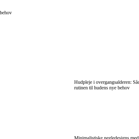
 behov
Hudpleje i overgangsalderen: Såd
rutinen til hudens nye behov
Minimalistiske negledesigns me