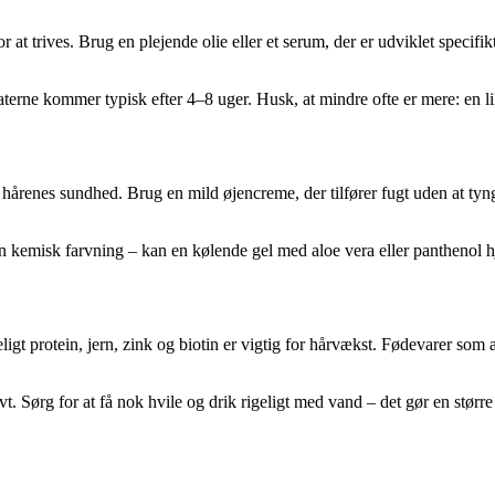
at trives. Brug en plejende olie eller et serum, der er udviklet specifik
aterne kommer typisk efter 4–8 uger. Husk, at mindre ofte er mere: en l
r hårenes sundhed. Brug en mild øjencreme, der tilfører fugt uden at ty
 en kemisk farvning – kan en kølende gel med aloe vera eller panthenol
igt protein, jern, zink og biotin er vigtig for hårvækst. Fødevarer som
 Sørg for at få nok hvile og drik rigeligt med vand – det gør en større 