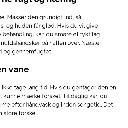
e. Massér den grundigt ind, så
s, og huden får glød. Hvis du vil give
 behandling, kan du smøre et tykt lag
omuldshandsker på natten over. Næste
ød og gennemfugtet.
 en vane
ikke tage lang tid. Hvis du gentager den en
t kunne mærke forskel. Til daglig kan du
me efter håndvask og inden sengetid. Det
 store forskel.