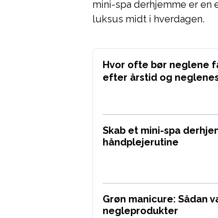
mini-spa derhjemme er en e
luksus midt i hverdagen.
Hvor ofte bør neglene få
efter årstid og neglene
Skab et mini-spa derhj
håndplejerutine
Grøn manicure: Sådan 
negleprodukter