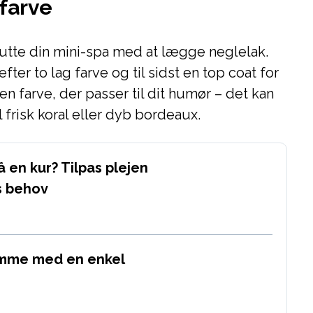
 farve
slutte din mini-spa med at lægge neglelak.
ter to lag farve og til sidst en top coat for
n farve, der passer til dit humør – det kan
l frisk koral eller dyb bordeaux.
 en kur? Tilpas plejen
s behov
emme med en enkel