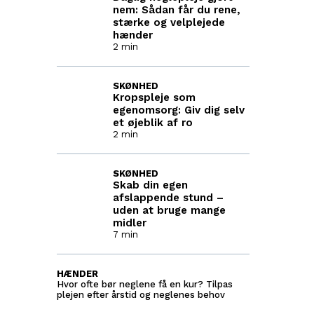
nem: Sådan får du rene,
stærke og velplejede
hænder
2 min
SKØNHED
Kropspleje som
egenomsorg: Giv dig selv
et øjeblik af ro
2 min
SKØNHED
Skab din egen
afslappende stund –
uden at bruge mange
midler
7 min
HÆNDER
Hvor ofte bør neglene få en kur? Tilpas
plejen efter årstid og neglenes behov