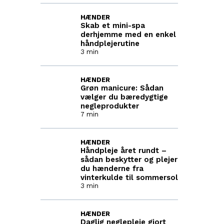
HÆNDER
Skab et mini-spa
derhjemme med en enkel
håndplejerutine
3 min
HÆNDER
Grøn manicure: Sådan
vælger du bæredygtige
negleprodukter
7 min
HÆNDER
Håndpleje året rundt –
sådan beskytter og plejer
du hænderne fra
vinterkulde til sommersol
3 min
HÆNDER
Daglig neglepleje gjort