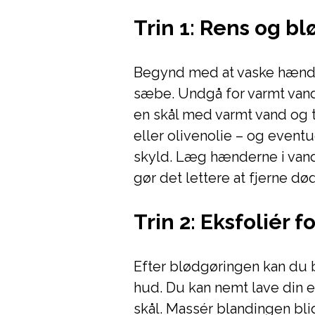
Trin 1: Rens og b
Begynd med at vaske hænde
sæbe. Undgå for varmt vand
en skål med varmt vand og 
eller olivenolie – og eventu
skyld. Læg hænderne i vand
gør det lettere at fjerne dø
Trin 2: Eksfoliér 
Efter blødgøringen kan du b
hud. Du kan nemt lave din eg
skål. Massér blandingen bl