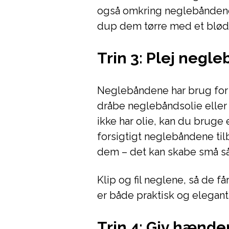
også omkring neglebåndene.
dup dem tørre med et blød
Trin 3: Plej negl
Neglebåndene har brug for f
dråbe neglebåndsolie eller
ikke har olie, kan du bruge
forsigtigt neglebåndene ti
dem – det kan skabe små sår 
Klip og fil neglene, så de f
er både praktisk og elegant
Trin 4: Giv hænde