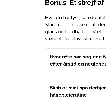
Bonus: Et strejf af
Hvis du har lyst, kan du af
Start med en base coat, deref
glans og holdbarhed. Vælg e
være alt fra klassisk nude ti
Hvor ofte bør neglene få
efter årstid og neglene
Skab et mini-spa derhj
håndplejerutine