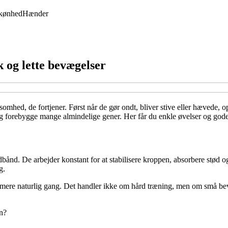
kønhed
Hænder
 og lette bevægelser
hed, de fortjener. Først når de gør ondt, bliver stive eller hævede, o
forebygge mange almindelige gener. Her får du enkle øvelser og gode 
ånd. De arbejder konstant for at stabilisere kroppen, absorbere stød og 
g.
 mere naturlig gang. Det handler ikke om hård træning, men om små bev
en?