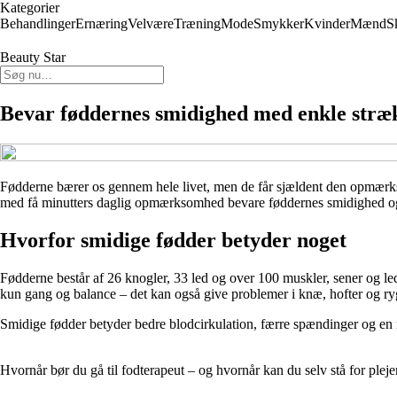
Kategorier
Behandlinger
Ernæring
Velvære
Træning
Mode
Smykker
Kvinder
Mænd
S
Beauty Star
Bevar føddernes smidighed med enkle stræk
Fødderne bærer os gennem hele livet, men de får sjældent den opmærksom
med få minutters daglig opmærksomhed bevare føddernes smidighed og 
Hvorfor smidige fødder betyder noget
Fødderne består af 26 knogler, 33 led og over 100 muskler, sener og ledb
kun gang og balance – det kan også give problemer i knæ, hofter og ry
Smidige fødder betyder bedre blodcirkulation, færre spændinger og en
Hvornår bør du gå til fodterapeut – og hvornår kan du selv stå for plej