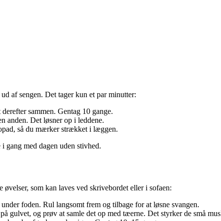
d af sengen. Det tager kun et par minutter:
t derefter sammen. Gentag 10 gange.
en anden. Det løsner op i leddene.
 opad, så du mærker strækket i læggen.
 i gang med dagen uden stivhed.
 øvelser, som kan laves ved skrivebordet eller i sofaen:
d under foden. Rul langsomt frem og tilbage for at løsne svangen.
 på gulvet, og prøv at samle det op med tæerne. Det styrker de små musk