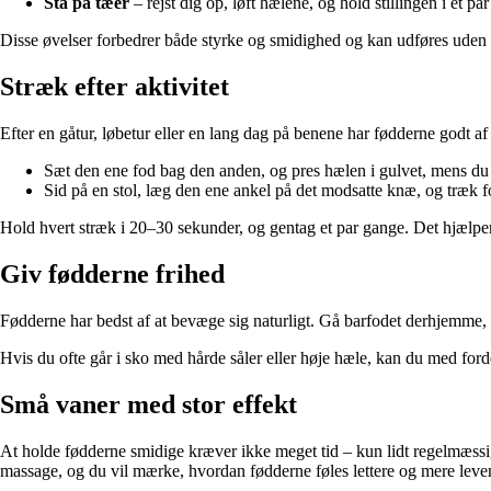
Stå på tæer
– rejst dig op, løft hælene, og hold stillingen i et 
Disse øvelser forbedrer både styrke og smidighed og kan udføres uden s
Stræk efter aktivitet
Efter en gåtur, løbetur eller en lang dag på benene har fødderne godt af
Sæt den ene fod bag den anden, og pres hælen i gulvet, mens du 
Sid på en stol, læg den ene ankel på det modsatte knæ, og træk 
Hold hvert stræk i 20–30 sekunder, og gentag et par gange. Det hjæl
Giv fødderne frihed
Fødderne har bedst af at bevæge sig naturligt. Gå barfodet derhjemme, n
Hvis du ofte går i sko med hårde såler eller høje hæle, kan du med fordel
Små vaner med stor effekt
At holde fødderne smidige kræver ikke meget tid – kun lidt regelmæssi
massage, og du vil mærke, hvordan fødderne føles lettere og mere leve