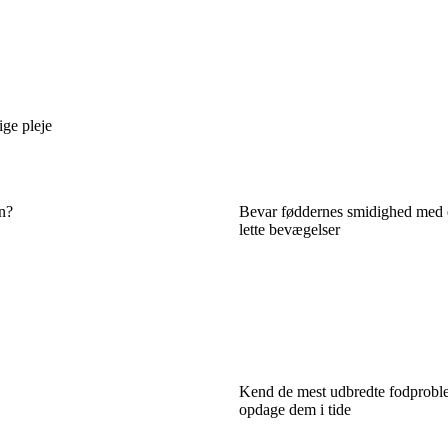
ige pleje
en?
Bevar føddernes smidighed med 
lette bevægelser
Kend de mest udbredte fodproble
opdage dem i tide