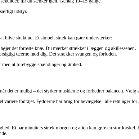
par sekunder, før du sænker igen. Gentag 10–15 gange.
ærligt udstyr.
 at blive strakt ud. Et simpelt stræk kan gøre underværker:
bøjer det forreste knæ. Du mærker strækket i læggen og akillessenen.
forsigtigt tæerne mod dig. Det strækker svangen og forfoden.
per med at forebygge spændinger og ømhed.
år det er muligt – det styrker musklerne og forbedrer balancen. Vælg sk
 variere fodtøjet. Fødderne har brug for bevægelse i alle retninger for at
ghed. Et par minutters stræk morgen og aften kan gøre en stor forskel.
nde.