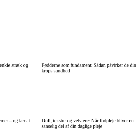
enkle stræk og
Fødderne som fundament: Sådan påvirker de din
krops sundhed
mer – og lær at
Duft, tekstur og velvære: Når fodpleje bliver en
sanselig del af din daglige pleje