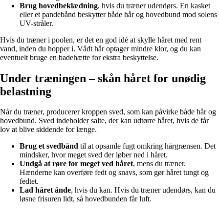
Brug hovedbeklædning
, hvis du træner udendørs. En kasket
eller et pandebånd beskytter både hår og hovedbund mod solens
UV-stråler.
Hvis du træner i poolen, er det en god idé at skylle håret med rent
vand, inden du hopper i. Vådt hår optager mindre klor, og du kan
eventuelt bruge en badehætte for ekstra beskyttelse.
Under træningen – skån håret for unødig
belastning
Når du træner, producerer kroppen sved, som kan påvirke både hår og
hovedbund. Sved indeholder salte, der kan udtørre håret, hvis de får
lov at blive siddende for længe.
Brug et svedbånd
til at opsamle fugt omkring hårgrænsen. Det
mindsker, hvor meget sved der løber ned i håret.
Undgå at røre for meget ved håret
, mens du træner.
Hænderne kan overføre fedt og snavs, som gør håret tungt og
fedtet.
Lad håret ånde
, hvis du kan. Hvis du træner udendørs, kan du
løsne frisuren lidt, så hovedbunden får luft.