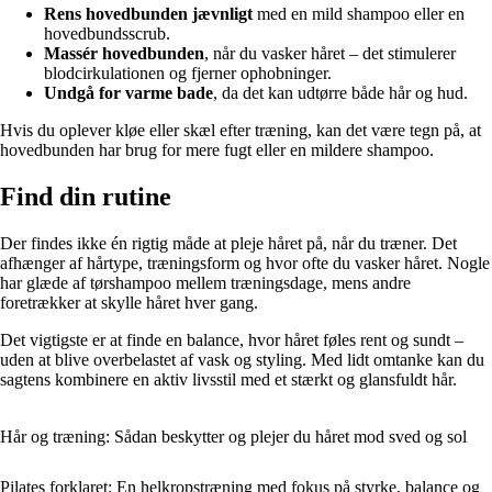
Rens hovedbunden jævnligt
med en mild shampoo eller en
hovedbundsscrub.
Massér hovedbunden
, når du vasker håret – det stimulerer
blodcirkulationen og fjerner ophobninger.
Undgå for varme bade
, da det kan udtørre både hår og hud.
Hvis du oplever kløe eller skæl efter træning, kan det være tegn på, at
hovedbunden har brug for mere fugt eller en mildere shampoo.
Find din rutine
Der findes ikke én rigtig måde at pleje håret på, når du træner. Det
afhænger af hårtype, træningsform og hvor ofte du vasker håret. Nogle
har glæde af tørshampoo mellem træningsdage, mens andre
foretrækker at skylle håret hver gang.
Det vigtigste er at finde en balance, hvor håret føles rent og sundt –
uden at blive overbelastet af vask og styling. Med lidt omtanke kan du
sagtens kombinere en aktiv livsstil med et stærkt og glansfuldt hår.
Hår og træning: Sådan beskytter og plejer du håret mod sved og sol
Pilates forklaret: En helkropstræning med fokus på styrke, balance og