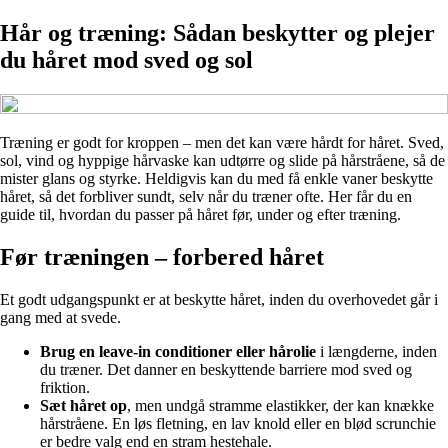
Hår og træning: Sådan beskytter og plejer
du håret mod sved og sol
Træning er godt for kroppen – men det kan være hårdt for håret. Sved,
sol, vind og hyppige hårvaske kan udtørre og slide på hårstråene, så de
mister glans og styrke. Heldigvis kan du med få enkle vaner beskytte
håret, så det forbliver sundt, selv når du træner ofte. Her får du en
guide til, hvordan du passer på håret før, under og efter træning.
Før træningen – forbered håret
Et godt udgangspunkt er at beskytte håret, inden du overhovedet går i
gang med at svede.
Brug en leave-in conditioner eller hårolie
i længderne, inden
du træner. Det danner en beskyttende barriere mod sved og
friktion.
Sæt håret op
, men undgå stramme elastikker, der kan knække
hårstråene. En løs fletning, en lav knold eller en blød scrunchie
er bedre valg end en stram hestehale.