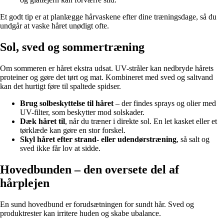
Et godt tip er at planlægge hårvaskene efter dine træningsdage, så du
undgår at vaske håret unødigt ofte.
Sol, sved og sommertræning
Om sommeren er håret ekstra udsat. UV-stråler kan nedbryde hårets
proteiner og gøre det tørt og mat. Kombineret med sved og saltvand
kan det hurtigt føre til spaltede spidser.
Brug solbeskyttelse til håret
– der findes sprays og olier med
UV-filter, som beskytter mod solskader.
Dæk håret til
, når du træner i direkte sol. En let kasket eller et
tørklæde kan gøre en stor forskel.
Skyl håret efter strand- eller udendørstræning
, så salt og
sved ikke får lov at sidde.
Hovedbunden – den oversete del af
hårplejen
En sund hovedbund er forudsætningen for sundt hår. Sved og
produktrester kan irritere huden og skabe ubalance.