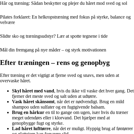
Hår og træning: Sådan beskytter og plejer du håret mod sved og sol
Pilates forklaret: En helkropstræning med fokus på styrke, balance og
velvære
Slidte sko og træningsudstyr? Lær at spotte tegnene i tide
Mål din fremgang på nye måder – og styrk motivationen
Efter træningen – rens og genopbyg
Efter træning er det vigtigt at fjerne sved og snavs, men uden at
overvaske håret.
Skyl håret med vand
, hvis du ikke vil vaske det hver gang. Det
fjerner det meste sved og salt uden at udtørre.
Vask håret skånsomt
, når det er nødvendigt. Brug en mild
shampoo uden sulfater og en fugtgivende balsam.
Brug en hårkur
en til to gange om ugen, især hvis du træner
meget udendørs eller i klorvand. Det hjælper med at
genopbygge fugt og styrke.
Lad håret lufttørre
, når det er muligt. Hyppig brug af føntørrer
og glattejern kan forværre slid.