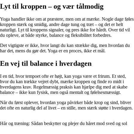
Lyt til kroppen – og vær tålmodig
Yoga handler ikke om at præstere, men om at mærke. Nogle dage føles
kroppen stærk og smidig, andre dage tung og træt – og det er helt
naturligt. Lyt til kroppens signaler, og pres ikke for hårdt. Over tid vil
du opleve, at både styrke, balance og fleksibilitet forbedres.
Det vigtigste er ikke, hvor langt du kan strække dig, men hvordan du
har det, mens du gør det. Yoga er en proces, ikke et mål.
En vej til balance i hverdagen
I en tid, hvor tempoet ofte er højt, kan yoga være et frirum. Et sted,
hvor du kan trække vejret dybt, mærke kroppen og finde ro midt i
hverdagens krav. Regelmæssig praksis kan hjælpe dig med at skabe
balance – ikke kun fysisk, men også mentalt og følelsesmæssigt.
Når du først oplever, hvordan yoga påvirker både krop og sind, bliver
det ofte en naturlig del af livet – en stille, men stærk støtte i hverdagen.
Hår og træning: Sådan beskytter og plejer du håret mod sved og sol