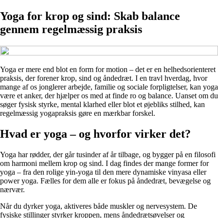
Yoga for krop og sind: Skab balance
gennem regelmæssig praksis
Yoga er mere end blot en form for motion – det er en helhedsorienteret
praksis, der forener krop, sind og åndedræt. I en travl hverdag, hvor
mange af os jonglerer arbejde, familie og sociale forpligtelser, kan yoga
være et anker, der hjælper os med at finde ro og balance. Uanset om du
søger fysisk styrke, mental klarhed eller blot et øjebliks stilhed, kan
regelmæssig yogapraksis gøre en mærkbar forskel.
Hvad er yoga – og hvorfor virker det?
Yoga har rødder, der går tusinder af år tilbage, og bygger på en filosofi
om harmoni mellem krop og sind. I dag findes der mange former for
yoga – fra den rolige yin-yoga til den mere dynamiske vinyasa eller
power yoga. Fælles for dem alle er fokus på åndedræt, bevægelse og
nærvær.
Når du dyrker yoga, aktiveres både muskler og nervesystem. De
fysiske stillinger styrker kroppen, mens åndedrætsøvelser og