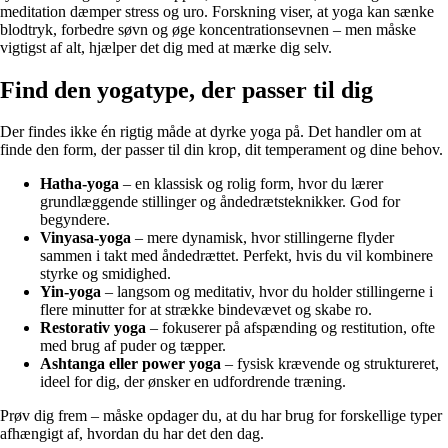
meditation dæmper stress og uro. Forskning viser, at yoga kan sænke
blodtryk, forbedre søvn og øge koncentrationsevnen – men måske
vigtigst af alt, hjælper det dig med at mærke dig selv.
Find den yogatype, der passer til dig
Der findes ikke én rigtig måde at dyrke yoga på. Det handler om at
finde den form, der passer til din krop, dit temperament og dine behov.
Hatha-yoga
– en klassisk og rolig form, hvor du lærer
grundlæggende stillinger og åndedrætsteknikker. God for
begyndere.
Vinyasa-yoga
– mere dynamisk, hvor stillingerne flyder
sammen i takt med åndedrættet. Perfekt, hvis du vil kombinere
styrke og smidighed.
Yin-yoga
– langsom og meditativ, hvor du holder stillingerne i
flere minutter for at strække bindevævet og skabe ro.
Restorativ yoga
– fokuserer på afspænding og restitution, ofte
med brug af puder og tæpper.
Ashtanga eller power yoga
– fysisk krævende og struktureret,
ideel for dig, der ønsker en udfordrende træning.
Prøv dig frem – måske opdager du, at du har brug for forskellige typer
afhængigt af, hvordan du har det den dag.