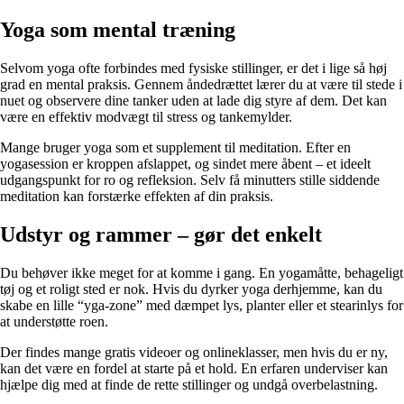
Yoga som mental træning
Selvom yoga ofte forbindes med fysiske stillinger, er det i lige så høj
grad en mental praksis. Gennem åndedrættet lærer du at være til stede i
nuet og observere dine tanker uden at lade dig styre af dem. Det kan
være en effektiv modvægt til stress og tankemylder.
Mange bruger yoga som et supplement til meditation. Efter en
yogasession er kroppen afslappet, og sindet mere åbent – et ideelt
udgangspunkt for ro og refleksion. Selv få minutters stille siddende
meditation kan forstærke effekten af din praksis.
Udstyr og rammer – gør det enkelt
Du behøver ikke meget for at komme i gang. En yogamåtte, behageligt
tøj og et roligt sted er nok. Hvis du dyrker yoga derhjemme, kan du
skabe en lille “yga-zone” med dæmpet lys, planter eller et stearinlys for
at understøtte roen.
Der findes mange gratis videoer og onlineklasser, men hvis du er ny,
kan det være en fordel at starte på et hold. En erfaren underviser kan
hjælpe dig med at finde de rette stillinger og undgå overbelastning.