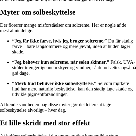
Myter om solbeskyttelse
Der florerer mange misforståelser om solcreme. Her er nogle af de
mest almindelige:
“Jeg får ikke farve, hvis jeg bruger solcreme.”
Du får stadig
farve – bare langsommere og mere jævnt, uden at huden tager
skade.
“Jeg behøver kun solcreme, når solen skinner.”
Falsk. UVA-
stråler trænger igennem skyer og vinduer, så du udsættes også på
grå dage.
“Mørk hud behøver ikke solbeskyttelse.”
Selvom mørkere
hud har mere naturlig beskyttelse, kan den stadig tage skade og
udvikle pigmentforandringer.
At kende sandheden bag disse myter gør det lettere at tage
solbeskyttelse alvorligt – hver dag.
Et lille skridt med stor effekt
At indføre solbeskyttelse i din morgenrutine kræver ikke store