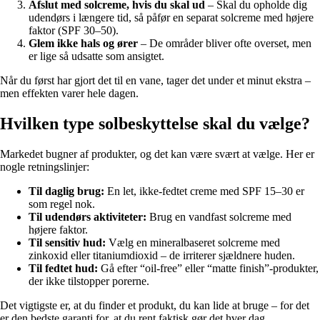
Afslut med solcreme, hvis du skal ud
– Skal du opholde dig
udendørs i længere tid, så påfør en separat solcreme med højere
faktor (SPF 30–50).
Glem ikke hals og ører
– De områder bliver ofte overset, men
er lige så udsatte som ansigtet.
Når du først har gjort det til en vane, tager det under et minut ekstra –
men effekten varer hele dagen.
Hvilken type solbeskyttelse skal du vælge?
Markedet bugner af produkter, og det kan være svært at vælge. Her er
nogle retningslinjer:
Til daglig brug:
En let, ikke-fedtet creme med SPF 15–30 er
som regel nok.
Til udendørs aktiviteter:
Brug en vandfast solcreme med
højere faktor.
Til sensitiv hud:
Vælg en mineralbaseret solcreme med
zinkoxid eller titaniumdioxid – de irriterer sjældnere huden.
Til fedtet hud:
Gå efter “oil-free” eller “matte finish”-produkter,
der ikke tilstopper porerne.
Det vigtigste er, at du finder et produkt, du kan lide at bruge – for det
er den bedste garanti for, at du rent faktisk gør det hver dag.