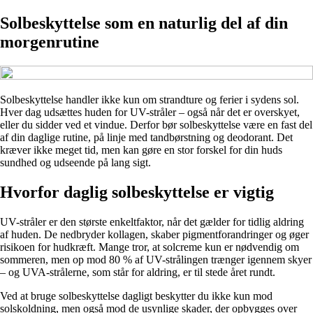
Solbeskyttelse som en naturlig del af din
morgenrutine
Solbeskyttelse handler ikke kun om strandture og ferier i sydens sol.
Hver dag udsættes huden for UV-stråler – også når det er overskyet,
eller du sidder ved et vindue. Derfor bør solbeskyttelse være en fast del
af din daglige rutine, på linje med tandbørstning og deodorant. Det
kræver ikke meget tid, men kan gøre en stor forskel for din huds
sundhed og udseende på lang sigt.
Hvorfor daglig solbeskyttelse er vigtig
UV-stråler er den største enkeltfaktor, når det gælder for tidlig aldring
af huden. De nedbryder kollagen, skaber pigmentforandringer og øger
risikoen for hudkræft. Mange tror, at solcreme kun er nødvendig om
sommeren, men op mod 80 % af UV-strålingen trænger igennem skyer
– og UVA-strålerne, som står for aldring, er til stede året rundt.
Ved at bruge solbeskyttelse dagligt beskytter du ikke kun mod
solskoldning, men også mod de usynlige skader, der opbygges over